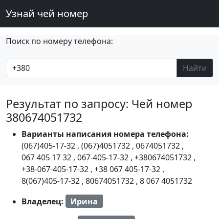
Узнай чей номер
Поиск по номеру телефона:
Найти
Результат по запросу: Чей номер
380674051732
Варианты написания номера телефона:
(067)405-17-32
,
(067)4051732
,
0674051732
,
067 405 17 32
,
067-405-17-32
,
+380674051732
,
+38-067-405-17-32
,
+38 067 405-17-32
,
8(067)405-17-32
,
80674051732
,
8 067 4051732
Владелец:
Ирина