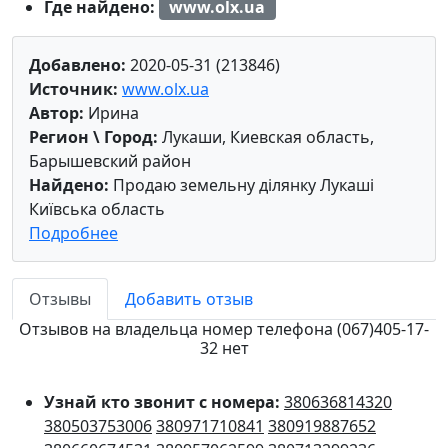
Где найдено:
www.olx.ua
Добавлено:
2020-05-31 (213846)
Источник:
www.olx.ua
Автор:
Ирина
Регион \ Город:
Лукаши, Киевская область,
Барышевский район
Найдено:
Продаю земельну ділянку Лукаші
Київська область
Подробнее
Отзывы
Добавить отзыв
Отзывов на владельца номер телефона (067)405-17-
32 нет
Узнай кто звонит с номера:
380636814320
380503753006
380971710841
380919887652