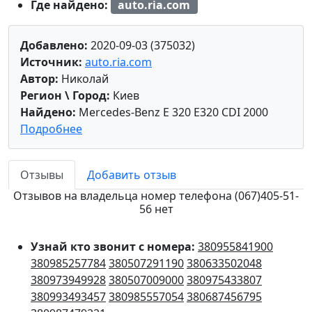
Где найдено:
auto.ria.com
Добавлено:
2020-09-03 (375032)
Источник:
auto.ria.com
Автор:
Николай
Регион \ Город:
Киев
Найдено:
Mercedes-Benz E 320 E320 CDI 2000
Подробнее
Отзывы
Добавить отзыв
Отзывов на владельца номер телефона (067)405-51-
56 нет
Узнай кто звонит с номера:
380955841900
380985257784
380507291190
380633502048
380973949928
380507009000
380975433807
380993493457
380985557054
380687456795