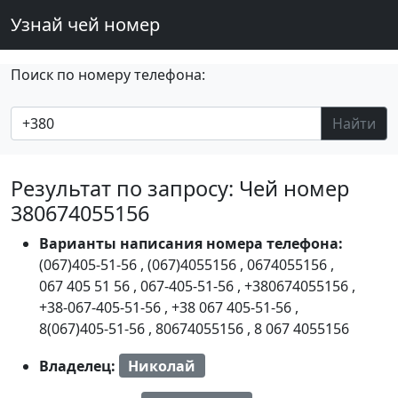
Узнай чей номер
Поиск по номеру телефона:
Найти
Результат по запросу: Чей номер
380674055156
Варианты написания номера телефона:
(067)405-51-56
,
(067)4055156
,
0674055156
,
067 405 51 56
,
067-405-51-56
,
+380674055156
,
+38-067-405-51-56
,
+38 067 405-51-56
,
8(067)405-51-56
,
80674055156
,
8 067 4055156
Владелец:
Николай