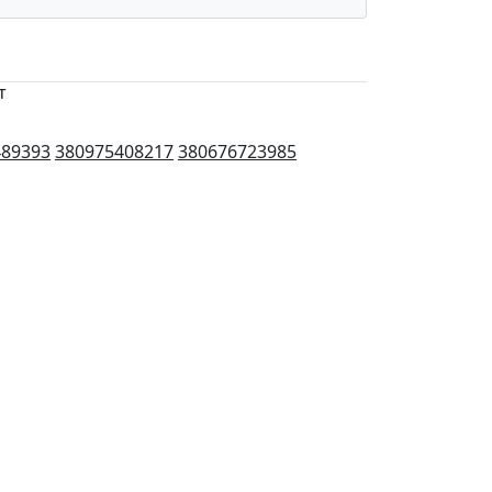
т
489393
380975408217
380676723985