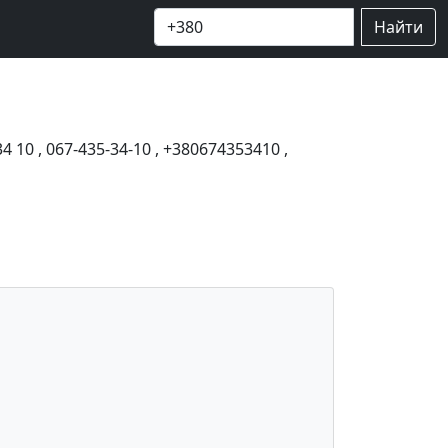
Найти
34 10
,
067-435-34-10
,
+380674353410
,