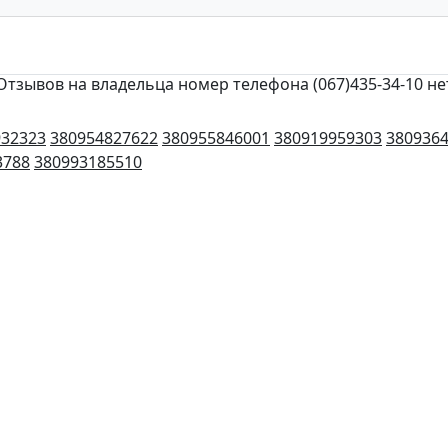
Отзывов на владельца номер телефона (067)435-34-10 не
932323
380954827622
380955846001
380919959303
380936
3788
380993185510