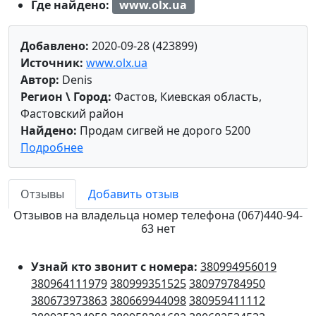
Где найдено:
www.olx.ua
Добавлено:
2020-09-28 (423899)
Источник:
www.olx.ua
Автор:
Denis
Регион \ Город:
Фастов, Киевская область,
Фастовский район
Найдено:
Продам сигвей не дорого 5200
Подробнее
Отзывы
Добавить отзыв
Отзывов на владельца номер телефона (067)440-94-
63 нет
Узнай кто звонит с номера:
380994956019
380964111979
380999351525
380979784950
380673973863
380669944098
380959411112