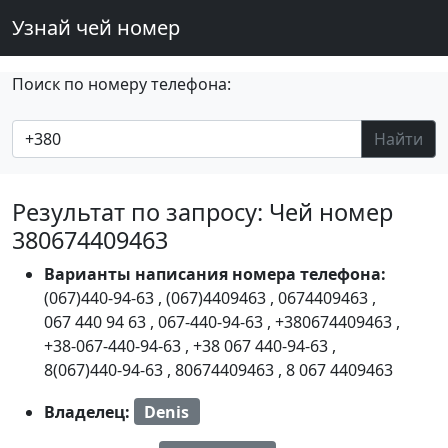
Узнай чей номер
Поиск по номеру телефона:
Найти
Результат по запросу: Чей номер
380674409463
Варианты написания номера телефона:
(067)440-94-63
,
(067)4409463
,
0674409463
,
067 440 94 63
,
067-440-94-63
,
+380674409463
,
+38-067-440-94-63
,
+38 067 440-94-63
,
8(067)440-94-63
,
80674409463
,
8 067 4409463
Владелец:
Denis