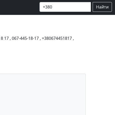
Найти
18 17
,
067-445-18-17
,
+380674451817
,