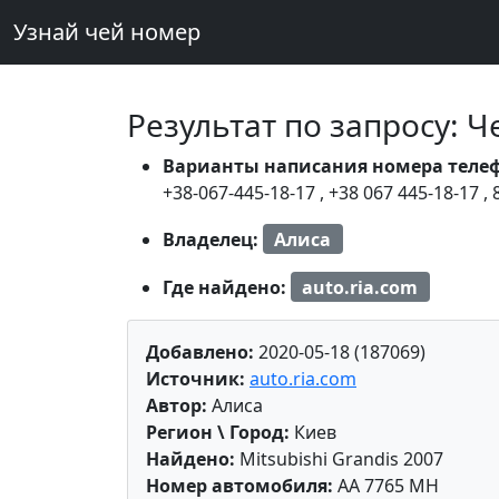
Узнай чей номер
Результат по запросу: 
Варианты написания номера теле
+38-067-445-18-17
,
+38 067 445-18-17
,
Владелец:
Алиса
Где найдено:
auto.ria.com
Добавлено:
2020-05-18 (187069)
Источник:
auto.ria.com
Автор:
Алиса
Регион \ Город:
Киев
Найдено:
Mitsubishi Grandis 2007
Номер автомобиля:
AA 7765 MH