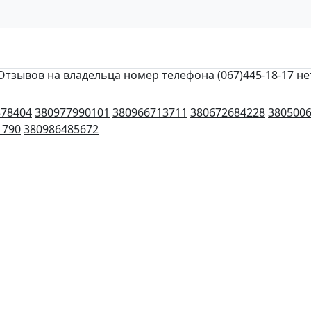
Отзывов на владельца номер телефона (067)445-18-17 не
378404
380977990101
380966713711
380672684228
380500
1790
380986485672