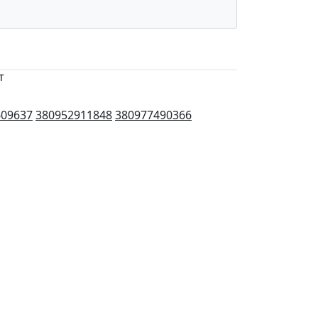
т
609637
380952911848
380977490366