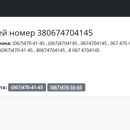
Чей номер 380674704145
фона:
(067)470-41-45
,
(067)4704145
,
0674704145
,
067 470 
8(067)470-41-45
,
80674704145
,
8 067 4704145
та:
(067)470-41-45
(067)470-55-65