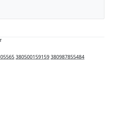
т
705565
380500159159
380987855484