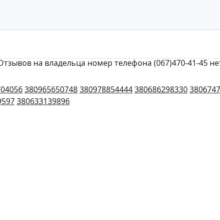
Отзывов на владельца номер телефона (067)470-41-45 не
704056
380965650748
380978854444
380686298330
380674
9597
380633139896