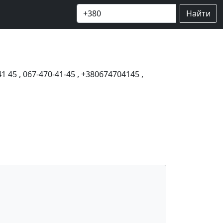
Найти
41 45
,
067-470-41-45
,
+380674704145
,