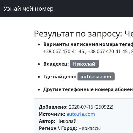
Узнай чей номер
Результат по запросу: 
Варианты написания номера теле
+38-067-470-41-45
,
+38 067 470-41-45
,
Владелец:
Николай
Где найдено:
auto.ria.com
Другие телефонные номера абонен
Добавлено:
2020-07-15 (250922)
Источник:
auto.ria.com
Автор:
Николай
Регион \ Город:
Черкассы