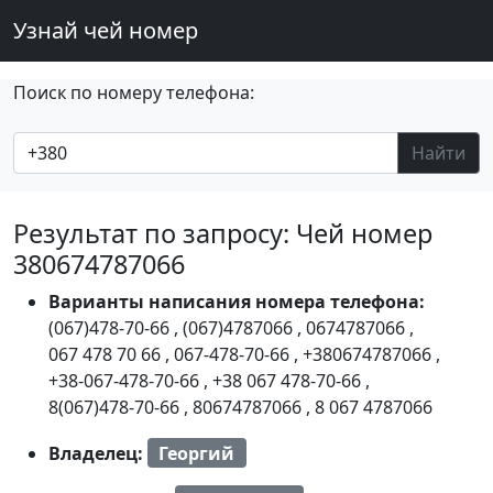
Узнай чей номер
Поиск по номеру телефона:
Найти
Результат по запросу: Чей номер
380674787066
Варианты написания номера телефона:
(067)478-70-66
,
(067)4787066
,
0674787066
,
067 478 70 66
,
067-478-70-66
,
+380674787066
,
+38-067-478-70-66
,
+38 067 478-70-66
,
8(067)478-70-66
,
80674787066
,
8 067 4787066
Владелец:
Георгий