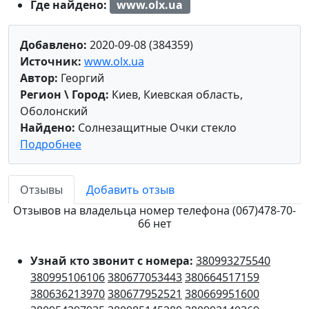
Где найдено:
www.olx.ua
Добавлено:
2020-09-08 (384359)
Источник:
www.olx.ua
Автор:
Георгий
Регион \ Город:
Киев, Киевская область,
Оболонский
Найдено:
Солнезащитные Очки стекло
Подробнее
Отзывы
Добавить отзыв
Отзывов на владельца номер телефона (067)478-70-
66 нет
Узнай кто звонит с номера:
380993275540
380995106106
380677053443
380664517159
380636213970
380677952521
380669951600