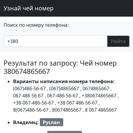
Узнай чей номер
Поиск по номеру телефона:
Найти
Результат по запросу: Чей номер
380674865667
Варианты написания номера телефона:
(067)486-56-67
,
(067)4865667
,
0674865667
,
067 486 56 67
,
067-486-56-67
,
+380674865667
,
+38-067-486-56-67
,
+38 067 486-56-67
,
8(067)486-56-67
,
80674865667
,
8 067 4865667
Владелец:
Руслан