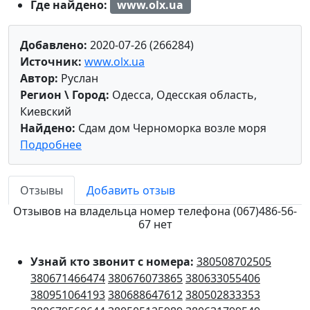
Где найдено:
www.olx.ua
Добавлено:
2020-07-26 (266284)
Источник:
www.olx.ua
Автор:
Руслан
Регион \ Город:
Одесса, Одесская область,
Киевский
Найдено:
Сдам дом Черноморка возле моря
Подробнее
Отзывы
Добавить отзыв
Отзывов на владельца номер телефона (067)486-56-
67 нет
Узнай кто звонит с номера:
380508702505
380671466474
380676073865
380633055406
380951064193
380688647612
380502833353