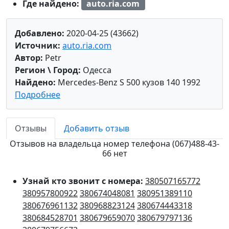
Где найдено:
auto.ria.com
Добавлено:
2020-04-25 (43662)
Источник:
auto.ria.com
Автор:
Petr
Регион \ Город:
Одесса
Найдено:
Mercedes-Benz S 500 кузов 140 1992
Подробнее
Отзывы
Добавить отзыв
Отзывов на владельца номер телефона (067)488-43-
66 нет
Узнай кто звонит с номера:
380507165772
380957800922
380674048081
380951389110
380676961132
380968823124
380674443318
380684528701
380679659070
380679797136