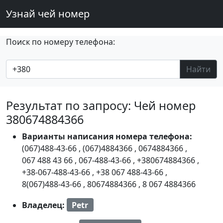
Узнай чей номер
Поиск по номеру телефона:
Найти
Результат по запросу: Чей номер
380674884366
Варианты написания номера телефона:
(067)488-43-66
,
(067)4884366
,
0674884366
,
067 488 43 66
,
067-488-43-66
,
+380674884366
,
+38-067-488-43-66
,
+38 067 488-43-66
,
8(067)488-43-66
,
80674884366
,
8 067 4884366
Владелец:
Petr