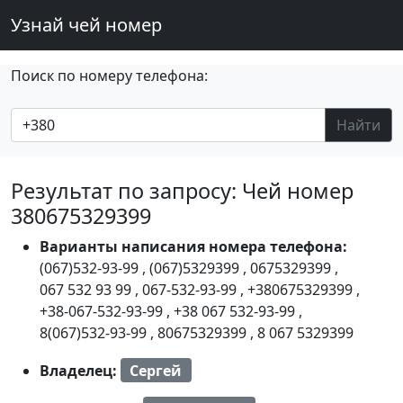
Узнай чей номер
Поиск по номеру телефона:
Найти
Результат по запросу: Чей номер
380675329399
Варианты написания номера телефона:
(067)532-93-99
,
(067)5329399
,
0675329399
,
067 532 93 99
,
067-532-93-99
,
+380675329399
,
+38-067-532-93-99
,
+38 067 532-93-99
,
8(067)532-93-99
,
80675329399
,
8 067 5329399
Владелец:
Сергей