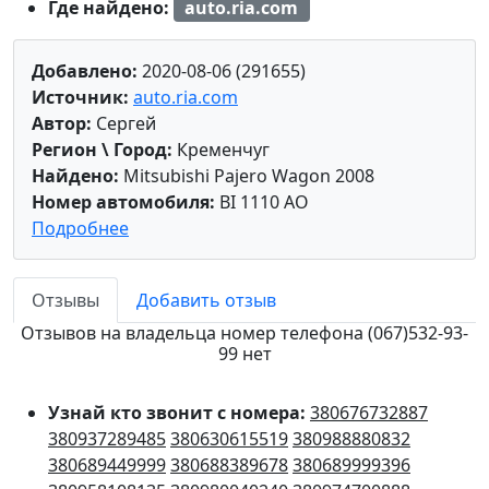
Где найдено:
auto.ria.com
Добавлено:
2020-08-06 (291655)
Источник:
auto.ria.com
Автор:
Сергей
Регион \ Город:
Кременчуг
Найдено:
Mitsubishi Pajero Wagon 2008
Номер автомобиля:
BI 1110 AO
Подробнее
Отзывы
Добавить отзыв
Отзывов на владельца номер телефона (067)532-93-
99 нет
Узнай кто звонит с номера:
380676732887
380937289485
380630615519
380988880832
380689449999
380688389678
380689999396