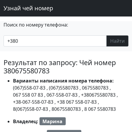
Узнай чей номер
Поиск по номеру телефона:
Найти
Результат по запросу: Чей номер
380675580783
Варианты написания номера телефона:
(067)558-07-83
,
(067)5580783
,
0675580783
,
067 558 07 83
,
067-558-07-83
,
+380675580783
,
+38-067-558-07-83
,
+38 067 558-07-83
,
8(067)558-07-83
,
80675580783
,
8 067 5580783
Владелец:
Марина