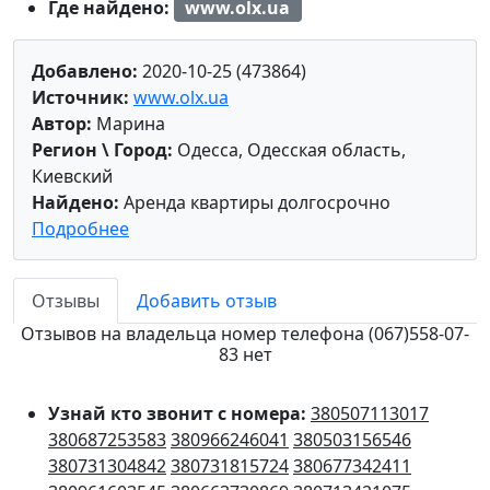
Где найдено:
www.olx.ua
Добавлено:
2020-10-25 (473864)
Источник:
www.olx.ua
Автор:
Марина
Регион \ Город:
Одесса, Одесская область,
Киевский
Найдено:
Аренда квартиры долгосрочно
Подробнее
Отзывы
Добавить отзыв
Отзывов на владельца номер телефона (067)558-07-
83 нет
Узнай кто звонит с номера:
380507113017
380687253583
380966246041
380503156546
380731304842
380731815724
380677342411