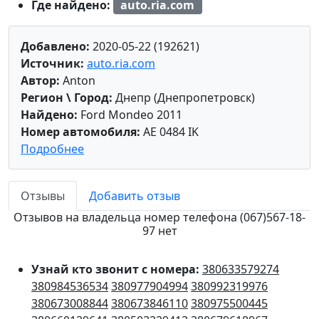
Где найдено:
auto.ria.com
Добавлено:
2020-05-22 (192621)
Источник:
auto.ria.com
Автор:
Anton
Регион \ Город:
Днепр (Днепропетровск)
Найдено:
Ford Mondeo 2011
Номер автомобиля:
AE 0484 IK
Подробнее
Отзывы
Добавить отзыв
Отзывов на владельца номер телефона (067)567-18-
97 нет
Узнай кто звонит с номера:
380633579274
380984536534
380977904994
380992319976
380673008844
380673846110
380975500445