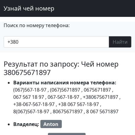
Узнай чей номер
Поиск по номеру телефона:
Найти
Результат по запросу: Чей номер
380675671897
Варианты написания номера телефона:
(067)567-18-97
,
(067)5671897
,
0675671897
,
067 567 18 97
,
067-567-18-97
,
+380675671897
,
+38-067-567-18-97
,
+38 067 567-18-97
,
8(067)567-18-97
,
80675671897
,
8 067 5671897
Владелец:
Anton