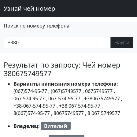
Узнай чей номер
Поиск по номеру телефона:
Найти
Результат по запросу: Чей номер
380675749577
Варианты написания номера телефона:
(067)574-95-77
,
(067)5749577
,
0675749577
,
067 574 95 77
,
067-574-95-77
,
+380675749577
,
+38-067-574-95-77
,
+38 067 574-95-77
,
8(067)574-95-77
,
80675749577
,
8 067 5749577
Владелец:
Виталий