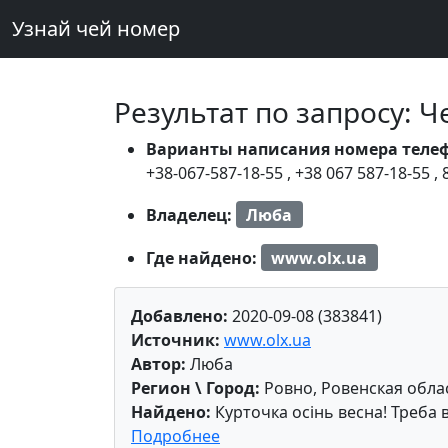
Узнай чей номер
Результат по запросу: 
Варианты написания номера теле
+38-067-587-18-55
,
+38 067 587-18-55
,
Владелец:
Люба
Где найдено:
www.olx.ua
Добавлено:
2020-09-08 (383841)
Источник:
www.olx.ua
Автор:
Люба
Регион \ Город:
Ровно, Ровенская обла
Найдено:
Курточка осінь весна! Треба 
Подробнее