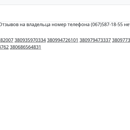
Отзывов на владельца номер телефона (067)587-18-55 не
382007
380935970334
380994726101
380979473337
380977
4762
380686564831