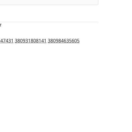
т
347431
380931808141
380984635605