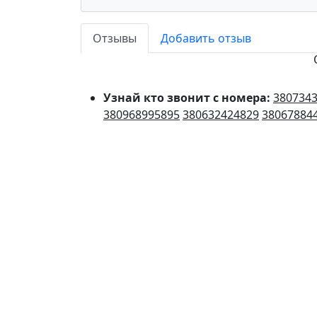
Отзывы
Добавить отзыв
Узнай кто звонит с номера:
380734
380968995895
380632424829
38067884