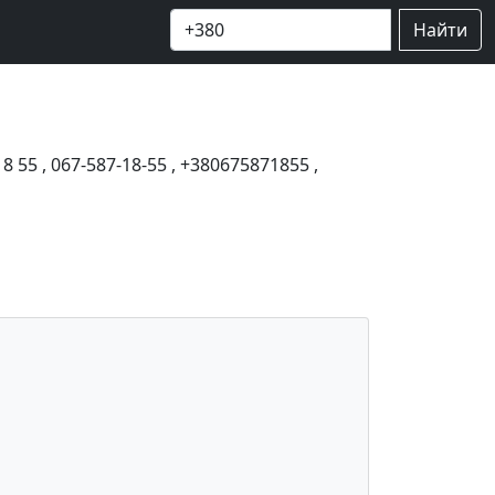
Найти
18 55
,
067-587-18-55
,
+380675871855
,