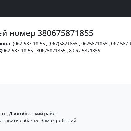
Чей номер 380675871855
фона:
(067)587-18-55
,
(067)5871855
,
0675871855
,
067 587 
8(067)587-18-55
,
80675871855
,
8 067 5871855
сть, Дрогобычский район
вставити собачку! Замок робочий