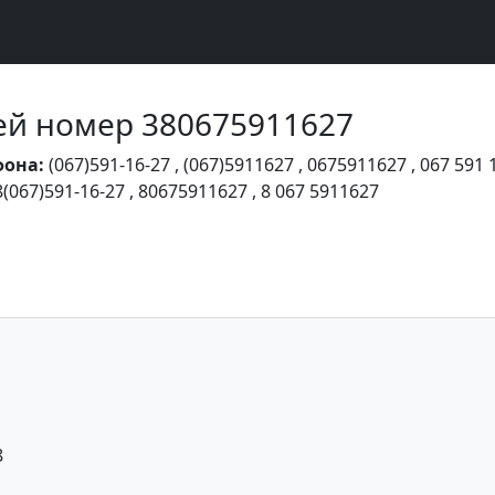
Чей номер 380675911627
фона:
(067)591-16-27
,
(067)5911627
,
0675911627
,
067 591 
8(067)591-16-27
,
80675911627
,
8 067 5911627
8