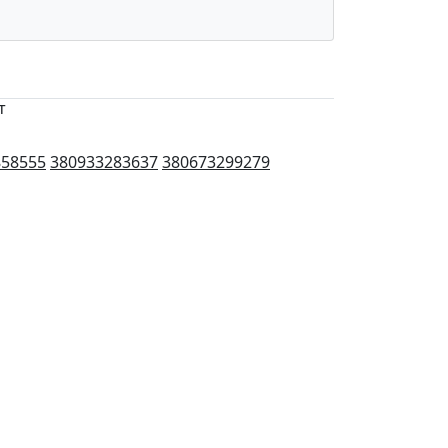
т
858555
380933283637
380673299279