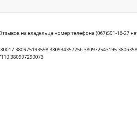
Отзывов на владельца номер телефона (067)591-16-27 не
880017
380975193598
380934357256
380972543195
380635
7110
380997290073