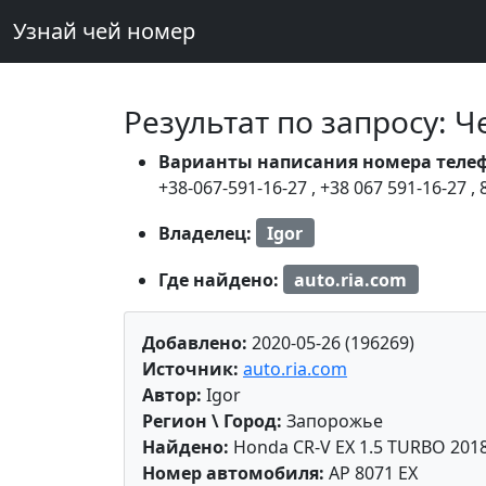
Узнай чей номер
Результат по запросу: 
Варианты написания номера теле
+38-067-591-16-27
,
+38 067 591-16-27
,
Владелец:
Igor
Где найдено:
auto.ria.com
Добавлено:
2020-05-26 (196269)
Источник:
auto.ria.com
Автор:
Igor
Регион \ Город:
Запорожье
Найдено:
Honda CR-V EX 1.5 TURBO 201
Номер автомобиля:
AP 8071 EX