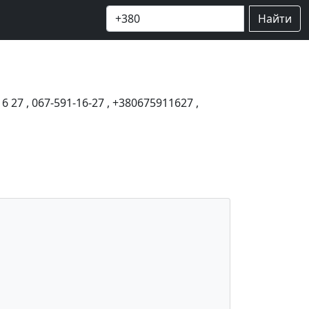
Найти
16 27
,
067-591-16-27
,
+380675911627
,