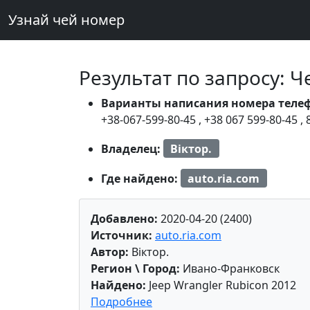
Узнай чей номер
Результат по запросу: 
Варианты написания номера теле
+38-067-599-80-45
,
+38 067 599-80-45
,
Владелец:
Віктор.
Где найдено:
auto.ria.com
Добавлено:
2020-04-20 (2400)
Источник:
auto.ria.com
Автор:
Віктор.
Регион \ Город:
Ивано-Франковск
Найдено:
Jeep Wrangler Rubicon 2012
Подробнее