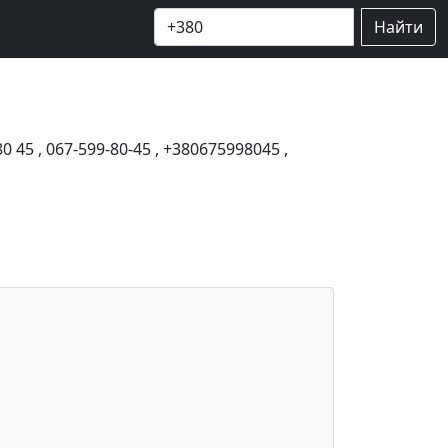
Найти
80 45
,
067-599-80-45
,
+380675998045
,