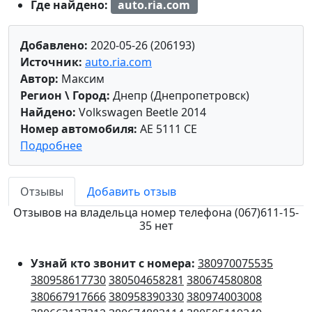
Где найдено:
auto.ria.com
Добавлено:
2020-05-26 (206193)
Источник:
auto.ria.com
Автор:
Максим
Регион \ Город:
Днепр (Днепропетровск)
Найдено:
Volkswagen Beetle 2014
Номер автомобиля:
AE 5111 CE
Подробнее
Отзывы
Добавить отзыв
Отзывов на владельца номер телефона (067)611-15-
35 нет
Узнай кто звонит с номера:
380970075535
380958617730
380504658281
380674580808
380667917666
380958390330
380974003008