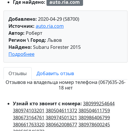
Где найдено:
auto.ria.com
Добавлено:
2020-04-29 (58700)
Источник:
auto.ria.com
Автор:
Роберт
Регион \ Город:
Львов
Найдено:
Subaru Forester 2015
Подробнее
Отзывы
Добавить отзыв
Отзывов на владельца номер телефона (067)635-26-
18 нет
Узнай кто звонит с номера:
380999254644
380974103201
380504611372
380504611759
380673164761
380974501321
380986406799
380661763320
380662008677
380978600245