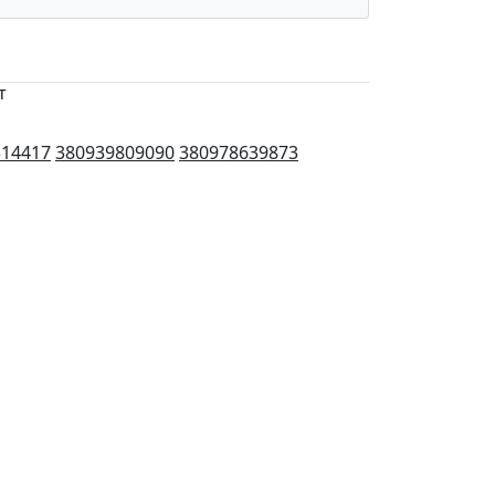
т
314417
380939809090
380978639873