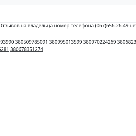
Отзывов на владельца номер телефона (067)656-26-49 не
993990
380509785091
380995013599
380970224269
380682
6281
380678351274