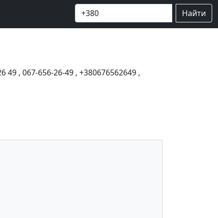
Найти
26 49
,
067-656-26-49
,
+380676562649
,