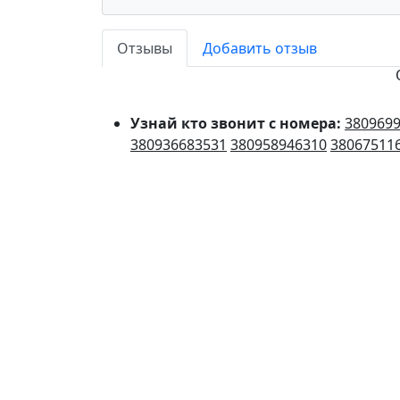
Отзывы
Добавить отзыв
Узнай кто звонит с номера:
380969
380936683531
380958946310
38067511