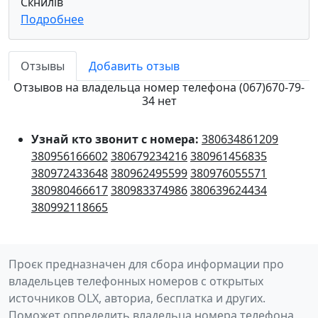
Скнилів
Подробнее
Отзывы
Добавить отзыв
Отзывов на владельца номер телефона (067)670-79-
34 нет
Узнай кто звонит с номера:
380634861209
380956166602
380679234216
380961456835
380972433648
380962495599
380976055571
380980466617
380983374986
380639624434
380992118665
Проєк предназначен для сбора информации про
владельцев телефонных номеров с открытых
источников OLX, авториа, бесплатка и других.
Поможет определить владельца номера телефона,