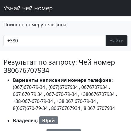
Узнай чей номер
Поиск по номеру телефона:
Найти
Результат по запросу: Чей номер
380676707934
Варианты написания номера телефона:
(067)670-79-34
,
(067)6707934
,
0676707934
,
067 670 79 34
,
067-670-79-34
,
+380676707934
,
+38-067-670-79-34
,
+38 067 670-79-34
,
8(067)670-79-34
,
80676707934
,
8 067 6707934
Владелец:
Юрій