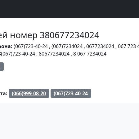
Чей номер 380677234024
фона:
(067)723-40-24
,
(067)7234024
,
0677234024
,
067 723 
8(067)723-40-24
,
80677234024
,
8 067 7234024
к
та:
(066)999-08-20
(067)723-40-24