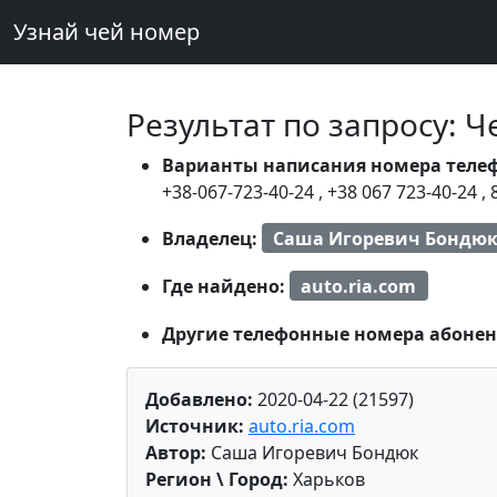
Узнай чей номер
Результат по запросу: 
Варианты написания номера теле
+38-067-723-40-24
,
+38 067 723-40-24
,
Владелец:
Саша Игоревич Бондю
Где найдено:
auto.ria.com
Другие телефонные номера абонен
Добавлено:
2020-04-22 (21597)
Источник:
auto.ria.com
Автор:
Саша Игоревич Бондюк
Регион \ Город:
Харьков