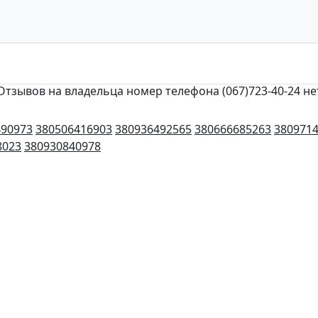
Отзывов на владельца номер телефона (067)723-40-24 не
490973
380506416903
380936492565
380666685263
380971
8023
380930840978