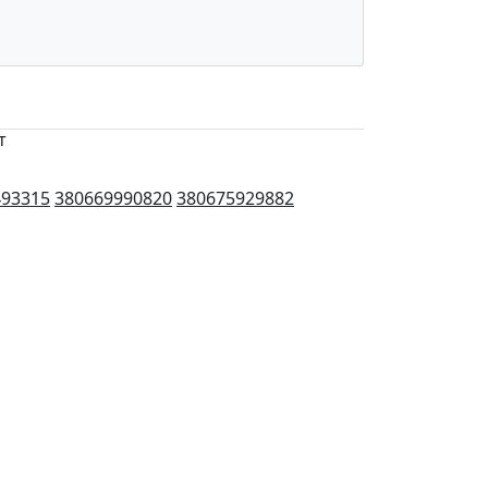
т
493315
380669990820
380675929882