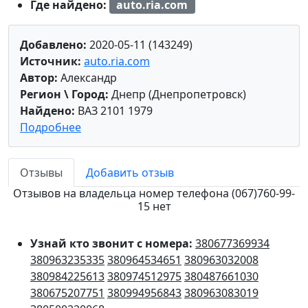
Где найдено:
auto.ria.com
Добавлено:
2020-05-11 (143249)
Источник:
auto.ria.com
Автор:
Александр
Регион \ Город:
Днепр (Днепропетровск)
Найдено:
ВАЗ 2101 1979
Подробнее
Отзывы
Добавить отзыв
Отзывов на владельца номер телефона (067)760-99-
15 нет
Узнай кто звонит с номера:
380677369934
380963235335
380964534651
380963032008
380984225613
380974512975
380487661030
380675207751
380994956843
380963083019