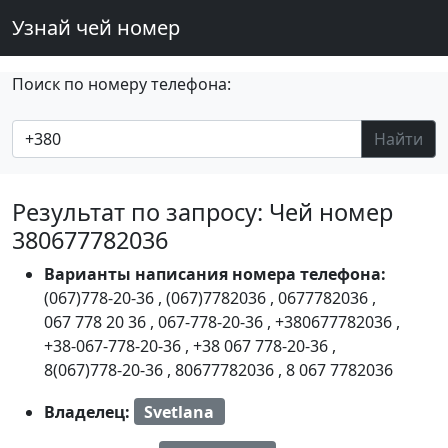
Узнай чей номер
Поиск по номеру телефона:
Найти
Результат по запросу: Чей номер
380677782036
Варианты написания номера телефона:
(067)778-20-36
,
(067)7782036
,
0677782036
,
067 778 20 36
,
067-778-20-36
,
+380677782036
,
+38-067-778-20-36
,
+38 067 778-20-36
,
8(067)778-20-36
,
80677782036
,
8 067 7782036
Владелец:
Svetlana