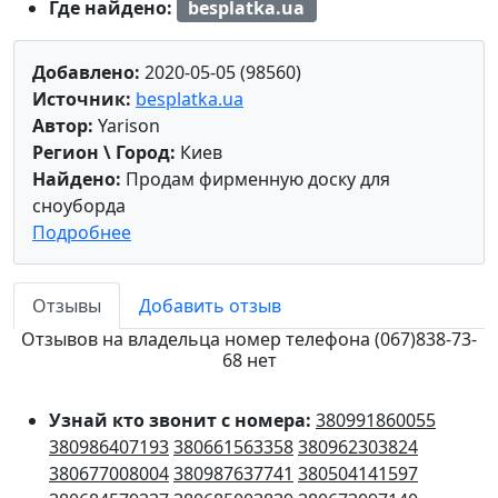
Где найдено:
besplatka.ua
Добавлено:
2020-05-05 (98560)
Источник:
besplatka.ua
Автор:
Yarison
Регион \ Город:
Киев
Найдено:
Продам фирменную доску для
сноуборда
Подробнее
Отзывы
Добавить отзыв
Отзывов на владельца номер телефона (067)838-73-
68 нет
Узнай кто звонит с номера:
380991860055
380986407193
380661563358
380962303824
380677008004
380987637741
380504141597