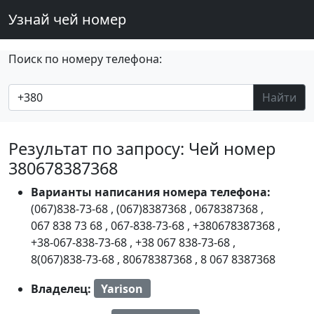
Узнай чей номер
Поиск по номеру телефона:
Найти
Результат по запросу: Чей номер
380678387368
Варианты написания номера телефона:
(067)838-73-68
,
(067)8387368
,
0678387368
,
067 838 73 68
,
067-838-73-68
,
+380678387368
,
+38-067-838-73-68
,
+38 067 838-73-68
,
8(067)838-73-68
,
80678387368
,
8 067 8387368
Владелец:
Yarison