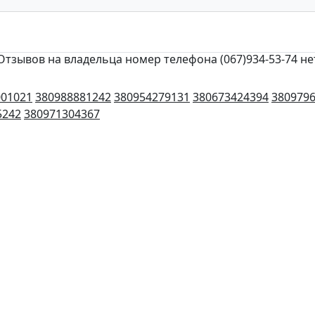
Отзывов на владельца номер телефона (067)934-53-74 не
001021
380988881242
380954279131
380673424394
380979
5242
380971304367