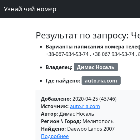
Узнай чей номер
Результат по запросу: 
Варианты написания номера теле
+38-067-934-53-74
,
+38 067 934-53-74
,
Владелец:
Димас Носаль
Где найдено:
auto.ria.com
Добавлено:
2020-04-25 (43746)
Источник:
auto.ria.com
Автор:
Димас Носаль
Регион \ Город:
Мелитополь
Найдено:
Daewoo Lanos 2007
Подробнее