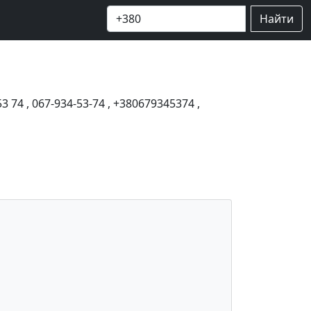
Найти
53 74
,
067-934-53-74
,
+380679345374
,