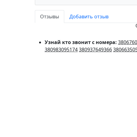
Отзывы
Добавить отзыв
Узнай кто звонит с номера:
380676
380983095174
380937649366
38066350