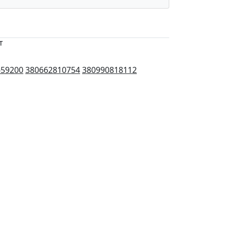
т
659200
380662810754
380990818112