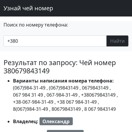
Узнай чей номер
Поиск по номеру телефона:
Найти
Результат по запросу: Чей номер
380679843149
Варианты написания номера телефона:
(067)984-31-49
,
(067)9843149
,
0679843149
,
067 984 31 49
,
067-984-31-49
,
+380679843149
,
+38-067-984-31-49
,
+38 067 984-31-49
,
8(067)984-31-49
,
80679843149
,
8 067 9843149
Владелец:
Олександр