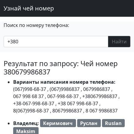
Узнай чей номер
Поиск по номеру телефона:
Найти
Результат по запросу: Чей номер
380679986837
Варианты написания номера телефона:
(067)998-68-37
,
(067)9986837
,
0679986837
,
067 998 68 37
,
067-998-68-37
,
+380679986837
,
+38-067-998-68-37
,
+38 067 998-68-37
,
8(067)998-68-37
,
80679986837
,
8 067 9986837
Владелец:
Керимович
Руслан
Ruslan
Maksim