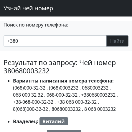
Узнай чей номер
Поиск по номеру телефона:
Найти
Результат по запросу: Чей номер
380680003232
Варианты написания номера телефона:
(068)000-32-32
,
(068)0003232
,
0680003232
,
068 000 32 32
,
068-000-32-32
,
+380680003232
,
+38-068-000-32-32
,
+38 068 000-32-32
,
8(068)000-32-32
,
80680003232
,
8 068 0003232
Владелец:
Виталий