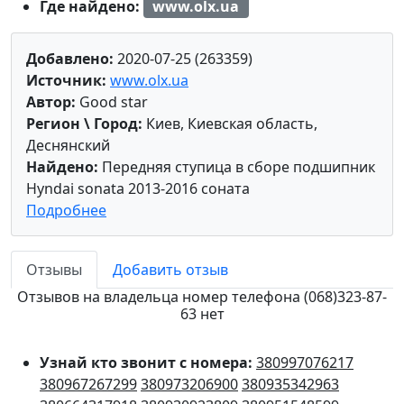
Где найдено:
www.olx.ua
Добавлено:
2020-07-25 (263359)
Источник:
www.olx.ua
Автор:
Good star
Регион \ Город:
Киев, Киевская область,
Деснянский
Найдено:
Передняя ступица в сборе подшипник
Hyndai sonata 2013-2016 соната
Подробнее
Отзывы
Добавить отзыв
Отзывов на владельца номер телефона (068)323-87-
63 нет
Узнай кто звонит с номера:
380997076217
380967267299
380973206900
380935342963