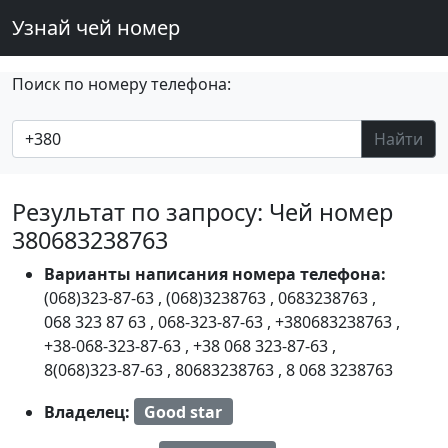
Узнай чей номер
Поиск по номеру телефона:
Найти
Результат по запросу: Чей номер
380683238763
Варианты написания номера телефона:
(068)323-87-63
,
(068)3238763
,
0683238763
,
068 323 87 63
,
068-323-87-63
,
+380683238763
,
+38-068-323-87-63
,
+38 068 323-87-63
,
8(068)323-87-63
,
80683238763
,
8 068 3238763
Владелец:
Good star