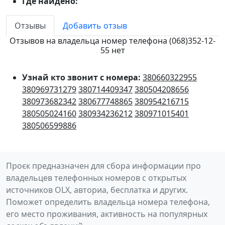
Где найдено:
Отзывы
Добавить отзыв
Отзывов на владельца номер телефона (068)352-12-
55 нет
Узнай кто звонит с номера:
380660322955
380969731279
380714409347
380504208656
380973682342
380677748865
380954216715
380505024160
380934236212
380971015401
380506599886
Проєк предназначен для сбора информации про
владельцев телефонных номеров с открытых
источников OLX, авториа, бесплатка и других.
Поможет определить владельца номера телефона,
его место проживания, активность на популярных