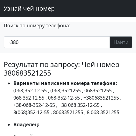
Узнай чей номер
Поиск по номеру телефона:
Найти
Результат по запросу: Чей номер
380683521255
Варианты написания номера телефона:
(068)352-12-55
,
(068)3521255
,
0683521255
,
068 352 12 55
,
068-352-12-55
,
+380683521255
,
+38-068-352-12-55
,
+38 068 352-12-55
,
8(068)352-12-55
,
80683521255
,
8 068 3521255
Владелец: