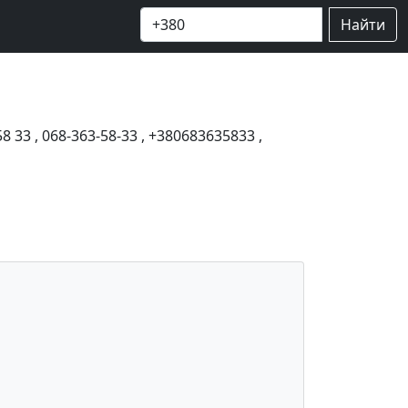
Найти
58 33
,
068-363-58-33
,
+380683635833
,