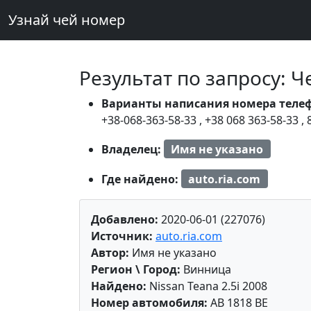
Узнай чей номер
Результат по запросу: 
Варианты написания номера теле
+38-068-363-58-33
,
+38 068 363-58-33
,
Владелец:
Имя не указано
Где найдено:
auto.ria.com
Добавлено:
2020-06-01 (227076)
Источник:
auto.ria.com
Автор:
Имя не указано
Регион \ Город:
Винница
Найдено:
Nissan Teana 2.5i 2008
Номер автомобиля:
AB 1818 BE