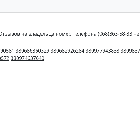
Отзывов на владельца номер телефона (068)363-58-33 не
990581
380686360329
380682926284
380977943838
380983
3572
380974637640