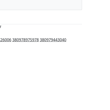
т
726006
380978975978
380979443040