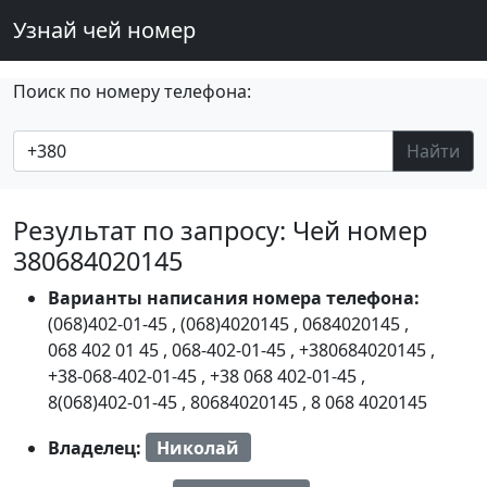
Узнай чей номер
Поиск по номеру телефона:
Найти
Результат по запросу: Чей номер
380684020145
Варианты написания номера телефона:
(068)402-01-45
,
(068)4020145
,
0684020145
,
068 402 01 45
,
068-402-01-45
,
+380684020145
,
+38-068-402-01-45
,
+38 068 402-01-45
,
8(068)402-01-45
,
80684020145
,
8 068 4020145
Владелец:
Николай