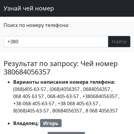
Узнай чей номер
Поиск по номеру телефона:
Найти
Результат по запросу: Чей номер
380684056357
Варианты написания номера телефона:
(068)405-63-57
,
(068)4056357
,
0684056357
,
068 405 63 57
,
068-405-63-57
,
+380684056357
,
+38-068-405-63-57
,
+38 068 405-63-57
,
8(068)405-63-57
,
80684056357
,
8 068 4056357
Владелец:
Игорь