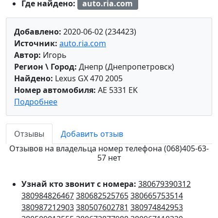
Где найдено:
auto.ria.com
Добавлено:
2020-06-02 (234423)
Источник:
auto.ria.com
Автор:
Игорь
Регион \ Город:
Днепр (Днепропетровск)
Найдено:
Lexus GX 470 2005
Номер автомобиля:
AE 5331 EK
Подробнее
Отзывы
Добавить отзыв
Отзывов на владельца номер телефона (068)405-63-
57 нет
Узнай кто звонит с номера:
380679390312
380984826467
380682525765
380665753514
380987212903
380507602781
380974842953