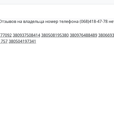
Отзывов на владельца номер телефона (068)418-47-78 не
777092
380937508414
380508195380
380976488489
380669
1757
380504197341