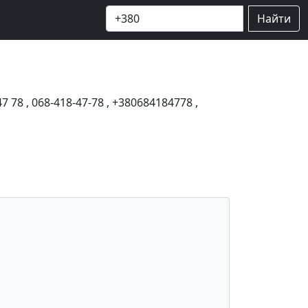
Найти
47 78
,
068-418-47-78
,
+380684184778
,