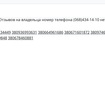
Отзывов на владельца номер телефона (068)434-14-10 не
734449
380936993631
380664961686
380671601872
380974
9848
380678460881