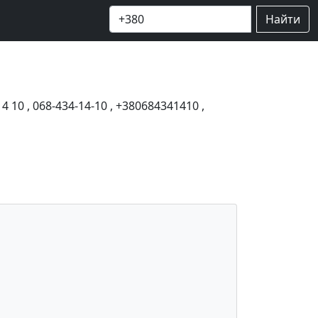
Найти
14 10
,
068-434-14-10
,
+380684341410
,