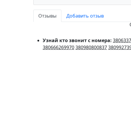
Отзывы
Добавить отзыв
Узнай кто звонит с номера:
380633
380666269970
380980800837
38099273