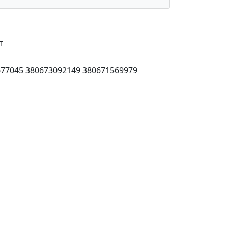
т
677045
380673092149
380671569979