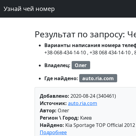
Узнай чей номер
Результат по запросу: 
Варианты написания номера теле
+38-068-434-14-10
,
+38 068 434-14-10
,
Владелец:
Олег
Где найдено:
auto.ria.com
Добавлено:
2020-08-24 (340461)
Источник:
auto.ria.com
Автор:
Олег
Регион \ Город:
Киев
Найдено:
Kia Sportage TOP Official 2012
Подробнее