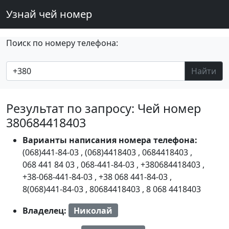
Узнай чей номер
Поиск по номеру телефона:
Найти
Результат по запросу: Чей номер
380684418403
Варианты написания номера телефона:
(068)441-84-03
,
(068)4418403
,
0684418403
,
068 441 84 03
,
068-441-84-03
,
+380684418403
,
+38-068-441-84-03
,
+38 068 441-84-03
,
8(068)441-84-03
,
80684418403
,
8 068 4418403
Владелец:
Николай