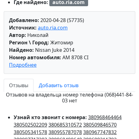
Где найдено:
auto.ria.com
Добавлено:
2020-04-28 (57735)
Источник:
auto.ria.com
Автор:
Николай
Регион \ Город:
Житомир
Найдено:
Nissan Juke 2014
Номер автомобиля:
AM 8708 CI
Подробнее
Отзывы
Добавить отзыв
Отзывов на владельца номер телефона (068)441-84-
03 нет
Узнай кто звонит с номера:
380968464464
380502502209
380685310572
380509846570
380505341578
380955787078
380967747832