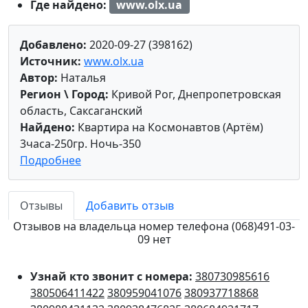
Где найдено:
www.olx.ua
Добавлено:
2020-09-27 (398162)
Источник:
www.olx.ua
Автор:
Наталья
Регион \ Город:
Кривой Рог, Днепропетровская
область, Саксаганский
Найдено:
Квартира на Космонавтов (Артём)
3часа-250гр. Ночь-350
Подробнее
Отзывы
Добавить отзыв
Отзывов на владельца номер телефона (068)491-03-
09 нет
Узнай кто звонит с номера:
380730985616
380506411422
380959041076
380937718868