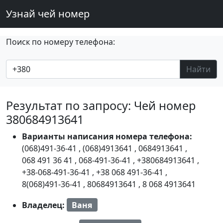
Узнай чей номер
Поиск по номеру телефона:
Найти
Результат по запросу: Чей номер
380684913641
Варианты написания номера телефона:
(068)491-36-41
,
(068)4913641
,
0684913641
,
068 491 36 41
,
068-491-36-41
,
+380684913641
,
+38-068-491-36-41
,
+38 068 491-36-41
,
8(068)491-36-41
,
80684913641
,
8 068 4913641
Владелец:
Ваня