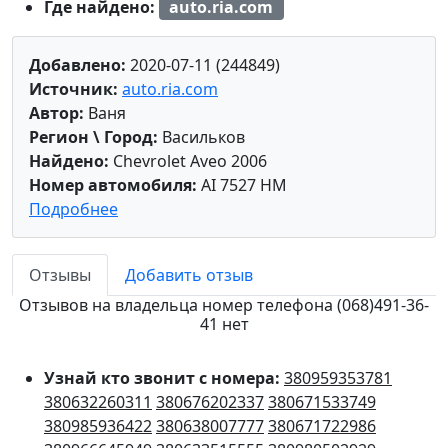
Где найдено:
auto.ria.com
Добавлено:
2020-07-11 (244849)
Источник:
auto.ria.com
Автор:
Ваня
Регион \ Город:
Васильков
Найдено:
Chevrolet Aveo 2006
Номер автомобиля:
AI 7527 HM
Подробнее
Отзывы
Добавить отзыв
Отзывов на владельца номер телефона (068)491-36-
41 нет
Узнай кто звонит с номера:
380959353781
380632260311
380676202337
380671533749
380985936422
380638007777
380671722986