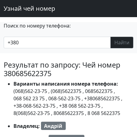
Узнай чей номер
Поиск по номеру телефона:
Найти
Результат по запросу: Чей номер
380685622375
Варианты написания номера телефона:
(068)562-23-75
,
(068)5622375
,
0685622375
,
068 562 23 75
,
068-562-23-75
,
+380685622375
,
+38-068-562-23-75
,
+38 068 562-23-75
,
8(068)562-23-75
,
80685622375
,
8 068 5622375
Владелец:
Андрій