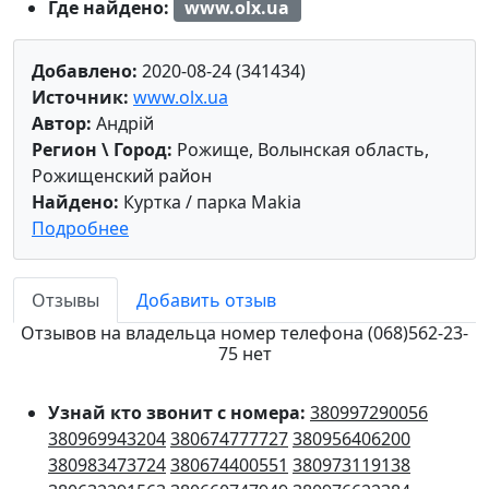
Где найдено:
www.olx.ua
Добавлено:
2020-08-24 (341434)
Источник:
www.olx.ua
Автор:
Андрій
Регион \ Город:
Рожище, Волынская область,
Рожищенский район
Найдено:
Куртка / парка Makia
Подробнее
Отзывы
Добавить отзыв
Отзывов на владельца номер телефона (068)562-23-
75 нет
Узнай кто звонит с номера:
380997290056
380969943204
380674777727
380956406200
380983473724
380674400551
380973119138