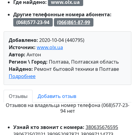
Где найдено:
www.olx.ua
Другие телефонные номера абонента:
(068)577-23-94
(066)861-87-99
Добавлено:
2020-10-04 (440795)
Источник:
www.olx.ua
Автор:
Антон
Регион \ Город:
Полтава, Полтавская область
Найдено:
Ремонт бытовой техники в Полтаве
Подробнее
Отзывы
Добавить отзыв
Отзывов на владельца номер телефона (068)577-23-
94 нет
Узнай кто звонит с номера:
380635676595
380672507021
380952087871
380997114773