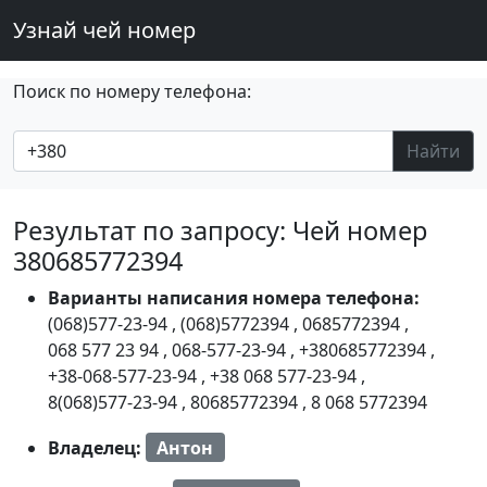
Узнай чей номер
Поиск по номеру телефона:
Найти
Результат по запросу: Чей номер
380685772394
Варианты написания номера телефона:
(068)577-23-94
,
(068)5772394
,
0685772394
,
068 577 23 94
,
068-577-23-94
,
+380685772394
,
+38-068-577-23-94
,
+38 068 577-23-94
,
8(068)577-23-94
,
80685772394
,
8 068 5772394
Владелец:
Антон