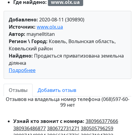
Где найдено:
www.olx.ua
Добавлено:
2020-08-11 (309890)
Источник:
www.olx.ua
Автор:
maynelltitan
Регион \ Город:
Ковель, Волынская область,
Ковельский район
Найдено:
Продається приватизована земельна
ділянка
Подробнее
Отзывы
Добавить отзыв
Отзывов на владельца номер телефона (068)597-60-
99 нет
Узнай кто звонит с номера:
380966377666
380936486877
380672731271
380505796259