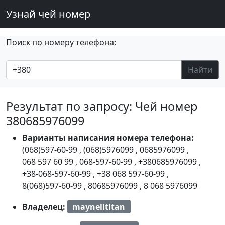
Узнай чей номер
Поиск по номеру телефона:
Найти
Результат по запросу: Чей номер
380685976099
Варианты написания номера телефона:
(068)597-60-99
,
(068)5976099
,
0685976099
,
068 597 60 99
,
068-597-60-99
,
+380685976099
,
+38-068-597-60-99
,
+38 068 597-60-99
,
8(068)597-60-99
,
80685976099
,
8 068 5976099
Владелец:
maynelltitan