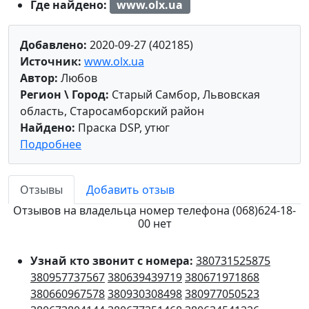
Где найдено:
www.olx.ua
Добавлено:
2020-09-27 (402185)
Источник:
www.olx.ua
Автор:
Любов
Регион \ Город:
Старый Самбор, Львовская
область, Старосамборский район
Найдено:
Праска DSP, утюг
Подробнее
Отзывы
Добавить отзыв
Отзывов на владельца номер телефона (068)624-18-
00 нет
Узнай кто звонит с номера:
380731525875
380957737567
380639439719
380671971868
380660967578
380930308498
380977050523