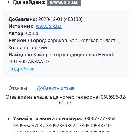
Где найдено:
www.olx.ua
Добавлено:
2020-12-01 (483130)
Источник:
www.olx.ua
Автор:
Саша
Регион \ Город:
Харьков, Харьковская область,
Холодногорский
Найдено:
Компрессор кондиционера Hyundai
i30 F500-AN8AA-03
Подробнее
Отзывы
Добавить отзыв
Отзывов на владельца номер телефона (068)656-32-
61 нет
Узнай кто звонит с номера:
380677777954
380955267037
380973393972
380500533710