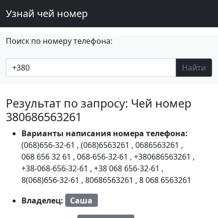
Узнай чей номер
Поиск по номеру телефона:
Найти
Результат по запросу: Чей номер
380686563261
Варианты написания номера телефона:
(068)656-32-61
,
(068)6563261
,
0686563261
,
068 656 32 61
,
068-656-32-61
,
+380686563261
,
+38-068-656-32-61
,
+38 068 656-32-61
,
8(068)656-32-61
,
80686563261
,
8 068 6563261
Владелец:
Саша