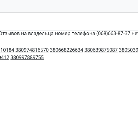
Отзывов на владельца номер телефона (068)663-87-37 не
010184
380974816570
380668226634
380639875087
380503
0412
380997889755