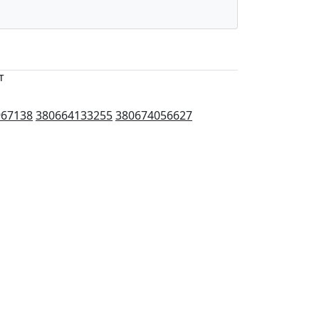
т
967138
380664133255
380674056627