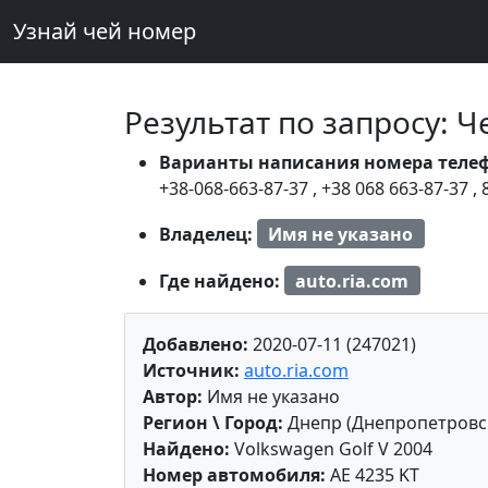
Узнай чей номер
Результат по запросу: 
Варианты написания номера теле
+38-068-663-87-37
,
+38 068 663-87-37
,
Владелец:
Имя не указано
Где найдено:
auto.ria.com
Добавлено:
2020-07-11 (247021)
Источник:
auto.ria.com
Автор:
Имя не указано
Регион \ Город:
Днепр (Днепропетровс
Найдено:
Volkswagen Golf V 2004
Номер автомобиля:
AE 4235 KT