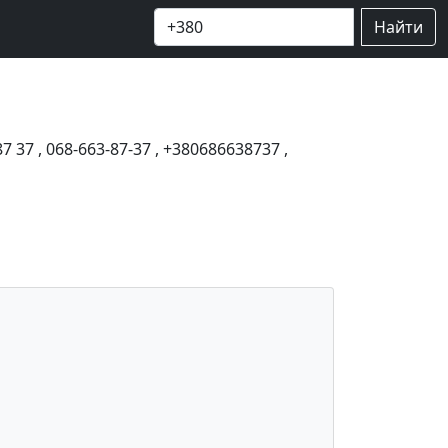
Найти
87 37
,
068-663-87-37
,
+380686638737
,