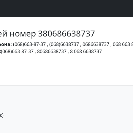
Чей номер 380686638737
фона:
(068)663-87-37
,
(068)6638737
,
0686638737
,
068 663 
8(068)663-87-37
,
80686638737
,
8 068 6638737
к)