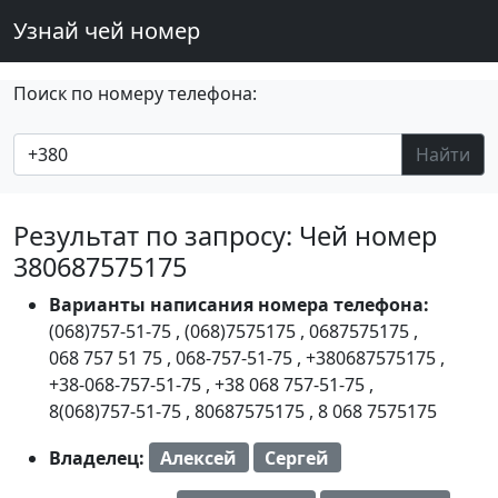
Узнай чей номер
Поиск по номеру телефона:
Найти
Результат по запросу: Чей номер
380687575175
Варианты написания номера телефона:
(068)757-51-75
,
(068)7575175
,
0687575175
,
068 757 51 75
,
068-757-51-75
,
+380687575175
,
+38-068-757-51-75
,
+38 068 757-51-75
,
8(068)757-51-75
,
80687575175
,
8 068 7575175
Владелец:
Алексей
Сергей