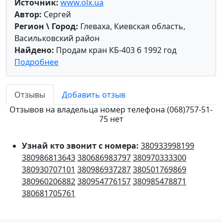
Источник:
www.olx.ua
Автор:
Сергей
Регион \ Город:
Глеваха, Киевская область,
Васильковский район
Найдено:
Продам кран КБ-403 б 1992 год
Подробнее
Отзывы
Добавить отзыв
Отзывов на владельца номер телефона (068)757-51-
75 нет
Узнай кто звонит с номера:
380933998199
380986813643
380686983797
380970333300
380930707101
380986937287
380501769869
380960206882
380954776157
380985478871
380681705761