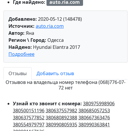
Где найдено:
auto.ria.com
Добавлено:
2020-05-12 (148478)
Источник:
auto.ria.com
Автор:
Яна
Регион \ Город:
Одесса
Найдено:
Hyundai Elantra 2017
Подробнее
Отзывы
Добавить отзыв
Отзывов на владельца номер телефона (068)776-07-
72 нет
Узнай кто звонит с номера:
380975998906
380500151196
380637557982
380685057253
380637577852
380680892388
380667363476
380554979797
380990805935
380990363841