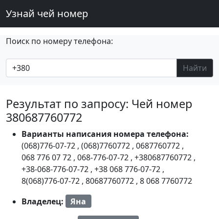
Узнай чей номер
Поиск по номеру телефона:
Найти
Результат по запросу: Чей номер
380687760772
Варианты написания номера телефона:
(068)776-07-72
,
(068)7760772
,
0687760772
,
068 776 07 72
,
068-776-07-72
,
+380687760772
,
+38-068-776-07-72
,
+38 068 776-07-72
,
8(068)776-07-72
,
80687760772
,
8 068 7760772
Владелец:
Яна