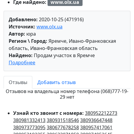
Где найдено:
www.olx.ua
Добавлено:
2020-10-25 (471916)
Источник:
www.olx.ua
Автор:
юра
Регион \ Город:
Яремче, Ивано-Франковская
область, Ивано-Франковская область
Найдено:
Продам участок в Яремче
Подробнее
Отзывы
Добавить отзыв
Отзывов на владельца номер телефона (068)777-19-
29 нет
Узнай кто звонит с номера:
380952212273
380981332413
380931518546
380936647448
380973773095
380677678258
380957417061