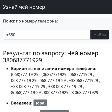
Узнай чей номер
Поиск по номеру телефона:
Найти
Результат по запросу: Чей номер
380687771929
Варианты написания номера телефона:
(068)777-19-29
,
(068)7771929
,
0687771929
,
068 777 19 29
,
068-777-19-29
,
+380687771929
,
+38-068-777-19-29
,
+38 068 777-19-29
,
8(068)777-19-29
,
80687771929
,
8 068 7771929
Владелец:
юра