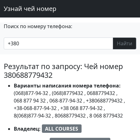
Узнай чей номер
Поиск по номеру телефона:
Найти
Результат по запросу: Чей номер
380688779432
Варианты написания номера телефона:
(068)877-94-32
,
(068)8779432
,
0688779432
,
068 877 94 32
,
068-877-94-32
,
+380688779432
,
+38-068-877-94-32
,
+38 068 877-94-32
,
8(068)877-94-32
,
80688779432
,
8 068 8779432
Владелец:
ALL COURSES