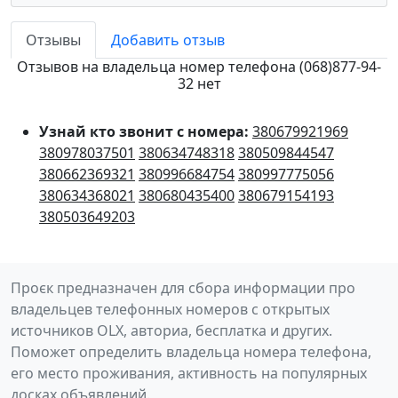
Отзывы
Добавить отзыв
Отзывов на владельца номер телефона (068)877-94-
32 нет
Узнай кто звонит с номера:
380679921969
380978037501
380634748318
380509844547
380662369321
380996684754
380997775056
380634368021
380680435400
380679154193
380503649203
Проєк предназначен для сбора информации про
владельцев телефонных номеров с открытых
источников OLX, авториа, бесплатка и других.
Поможет определить владельца номера телефона,
его место проживания, активность на популярных
досках объявлений.