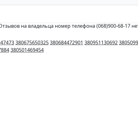
Отзывов на владельца номер телефона (068)900-68-17 не
947473
380675650325
380684472901
380951130692
380509
7884
380501469454