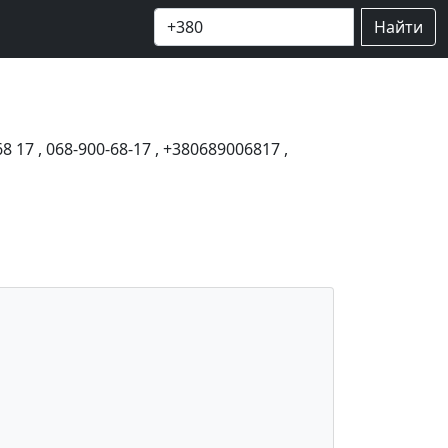
Найти
68 17
,
068-900-68-17
,
+380689006817
,