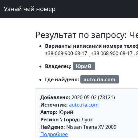
Узнай чей номер
Результат по запросу: 
Варианты написания номера теле
+38-068-900-68-17
,
+38 068 900-68-17
,
Владелец:
Юрий
Где найдено:
auto.ria.com
Добавлено:
2020-05-02 (78121)
Источник:
auto.ria.com
Автор:
Юрий
Регион \ Город:
Луцк
Найдено:
Nissan Teana XV 2009
Подробнее