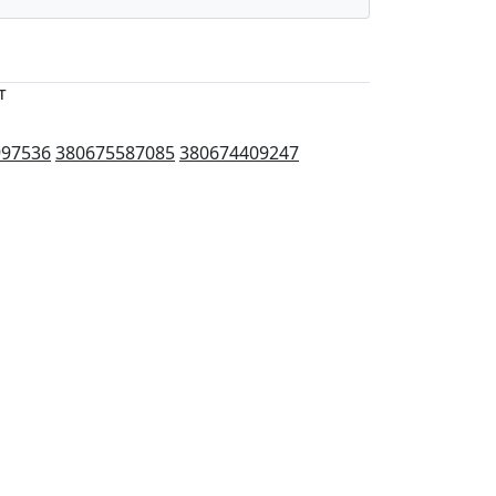
т
997536
380675587085
380674409247