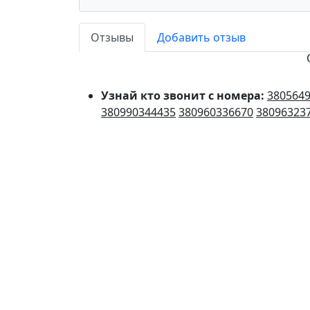
Отзывы
Добавить отзыв
Узнай кто звонит с номера:
380564
380990344435
380960336670
38096323