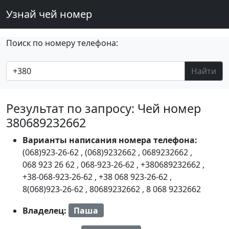
Узнай чей номер
Поиск по номеру телефона:
Найти
Результат по запросу: Чей номер
380689232662
Варианты написания номера телефона:
(068)923-26-62
,
(068)9232662
,
0689232662
,
068 923 26 62
,
068-923-26-62
,
+380689232662
,
+38-068-923-26-62
,
+38 068 923-26-62
,
8(068)923-26-62
,
80689232662
,
8 068 9232662
Владелец:
Паша