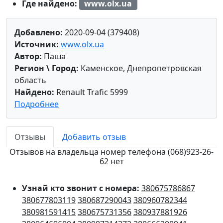
Где найдено:
www.olx.ua
Добавлено:
2020-09-04 (379408)
Источник:
www.olx.ua
Автор:
Паша
Регион \ Город:
Каменское, Днепропетровская
область
Найдено:
Renault Trafic 5999
Подробнее
Отзывы
Добавить отзыв
Отзывов на владельца номер телефона (068)923-26-
62 нет
Узнай кто звонит с номера:
380675786867
380677803119
380687290043
380960782344
380981591415
380675731356
380937881926